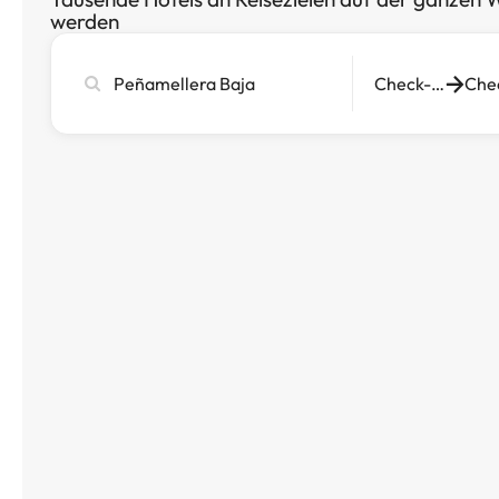
werden
Stadt,
Check-in
Hotel
oder
Reiseziel
eingeben