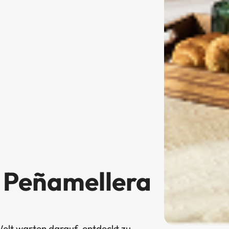
 Peñamellera
elt warten darauf, entdeckt zu