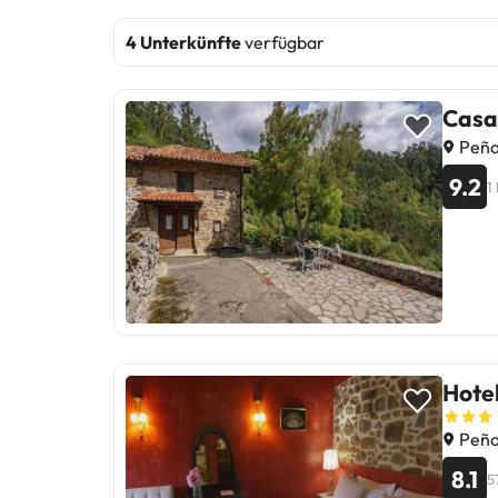
4 Unterkünfte
verfügbar
Casa
Peña
9.2
1
Hotel
Peña
8.1
5