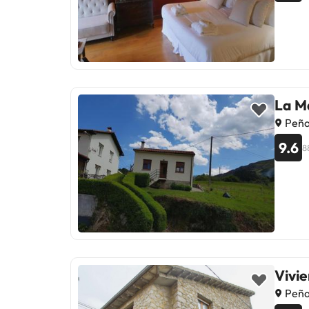
La M
Peña
9.6
8
Vivie
Peña