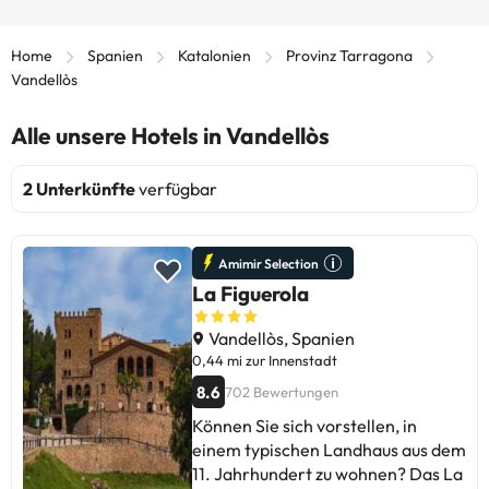
Home
Spanien
Katalonien
Provinz Tarragona
Vandellòs
Alle unsere Hotels in Vandellòs
2 Unterkünfte
verfügbar
Amimir Selection
La Figuerola
Vandellòs, Spanien
0,44 mi zur Innenstadt
8.6
702 Bewertungen
Können Sie sich vorstellen, in
einem typischen Landhaus aus dem
11. Jahrhundert zu wohnen? Das La