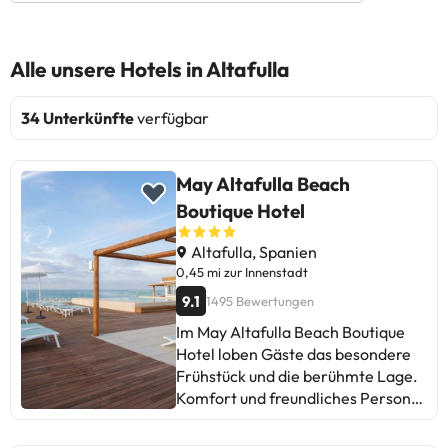
Alle unsere Hotels in Altafulla
34 Unterkünfte
verfügbar
May Altafulla Beach
Boutique Hotel
Altafulla, Spanien
0,45 mi zur Innenstadt
9.1
1495 Bewertungen
Im May Altafulla Beach Boutique
Hotel loben Gäste das besondere
Frühstück und die berühmte Lage.
Komfort und freundliches Personal
sind Pluspunkte, obwohl einige
kleine Details erwähnen, die