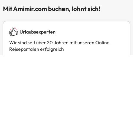
Mit Amimir.com buchen, lohnt sich!
Urlaubsexperten
Wir sind seit über 20 Jahren mit unseren Online-
Reiseportalen erfolgreich
24 Stunden Kundenservice
Kontaktieren Sie uns jederzeit, wir sind gerne für Sie
da.
Exklusive Preise
Finden Sie exklusive Angebote für Ihre Lieblingshotels
mit Amimir Selection.