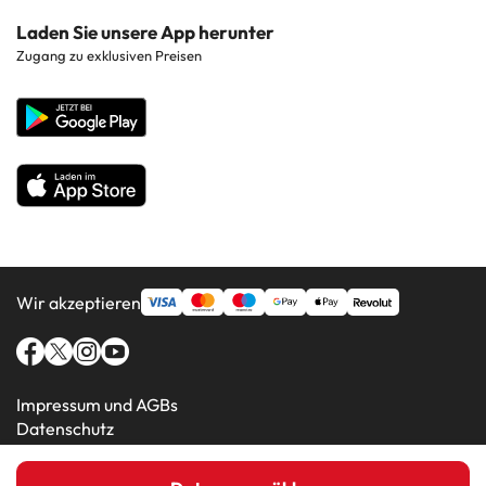
Costa de la Luz
Kontaktieren Sie uns
Laden Sie unsere App herunter
Hotels in beliebten Regionen
Zugang zu exklusiven Preisen
Costa Blanca
Unternehmenswebsite
Hotels in beliebten Ländern
Alle Hotels
Wir akzeptieren
Impressum und AGBs
Datenschutz
Cookie-Richtlinie