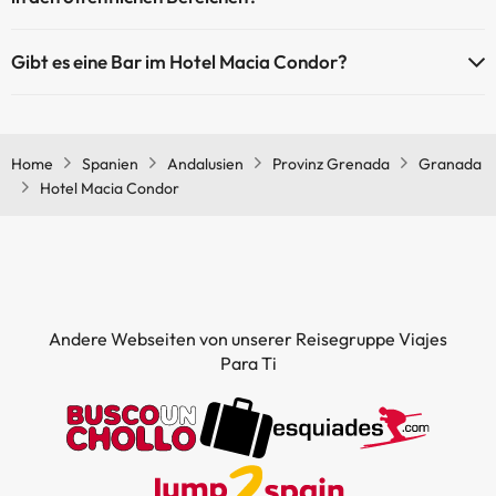
Ja, Hotel Macia Condor hat eine Klimaanlage in den
Gibt es eine Bar im Hotel Macia Condor?
Gemeinschaftsräumen.
Ja, Hotel Macia Condor hat eine Bar.
Home
Spanien
Andalusien
Provinz Grenada
Granada
Hotel Macia Condor
Andere Webseiten von unserer Reisegruppe Viajes
Para Ti