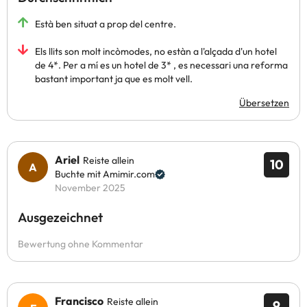
Està ben situat a prop del centre.
Els llits son molt incòmodes, no estàn a l'alçada d'un hotel
de 4*. Per a mí es un hotel de 3* , es necessari una reforma
bastant important ja que es molt vell.
Übersetzen
Ariel
Reiste allein
10
Buchte mit Amimir.com
November 2025
Ausgezeichnet
Bewertung ohne Kommentar
Francisco
Reiste allein
9