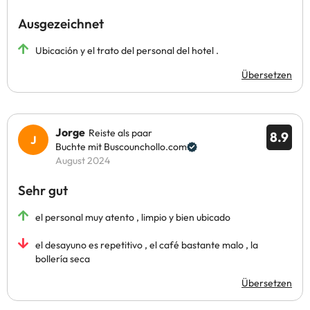
Ausgezeichnet
Ubicación y el trato del personal del hotel .
Übersetzen
Jorge
Reiste als paar
8.9
Buchte mit Buscounchollo.com
August 2024
Sehr gut
el personal muy atento , limpio y bien ubicado
el desayuno es repetitivo , el café bastante malo , la
bollería seca
Übersetzen