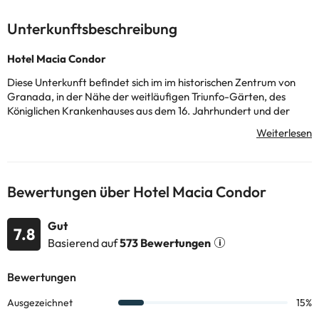
Unterkunftsbeschreibung
Hotel Macia Condor
Diese Unterkunft befindet sich im
im historischen Zentrum von
Granada, in der Nähe der weitläufigen Triunfo-Gärten, des
Königlichen Krankenhauses aus dem 16. Jahrhundert und der
Puerta Elvira, die zur Medina aus dem 11. Jahrhundert, dem so
genannten Albaicín-Viertel, führt.
Das Hotel verfügt über eine Vielzahl von Serviceleistungen, die
Ihren Aufenthalt angenehm machen: eine 24-Stunden-
Bewertungen über Hotel Macia Condor
Rezeption, die Ihnen jederzeit zur Verfügung steht, einen
köstlichen Frühstücksservice und eine Bar, in der Sie bei einem
Drink entspannen können.
Gut
7.8
Basierend auf
573 Bewertungen
Die Zimmer verfügen über TV, Klimaanlage, Safe und ein
komplettes Bad mit Badewanne, Pflegeprodukten und
Haartrockner.
Warten Sie nicht länger und genießen Sie einen einzigartigen
Urlaub im
Hotel Macia Condor
!