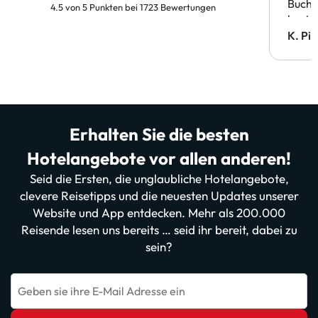
Buchu
4.5 von 5 Punkten bei 1723 Bewertungen
bestä
Doppe
K. Pi
verm
Erhalten Sie die besten
Hotelangebote vor allen anderen!
Seid die Ersten, die unglaubliche Hotelangebote,
clevere Reisetipps und die neuesten Updates unserer
Website und App entdecken. Mehr als 200.000
Reisende lesen uns bereits … seid ihr bereit, dabei zu
sein?
Geben sie ihre E-Mail Adresse ein