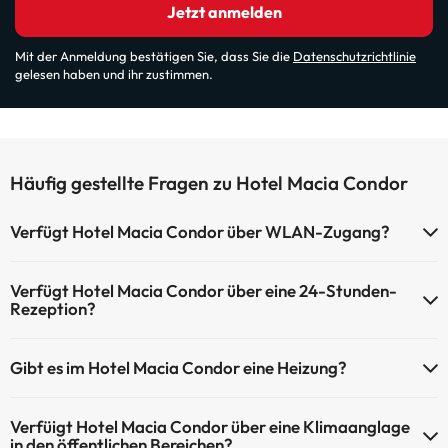
Jetzt anmelden
Mit der Anmeldung bestätigen Sie, dass Sie die
Datenschutzrichtlinie
gelesen haben und ihr zustimmen.
Häufig gestellte Fragen zu Hotel Macia Condor
Verfügt Hotel Macia Condor über WLAN-Zugang?
Hotel Macia Condor verfügt über WLAN-Zugang.
Verfügt Hotel Macia Condor über eine 24-Stunden-
Rezeption?
Ja, Hotel Macia Condor hat eine 24-Stunden-Rezeption.
Gibt es im Hotel Macia Condor eine Heizung?
Ja, Hotel Macia Condor hat eine Heizung in den
Verfüigt Hotel Macia Condor über eine Klimaanglage
Gemeinschaftsräumen.
in den öffentlichen Bereichen?