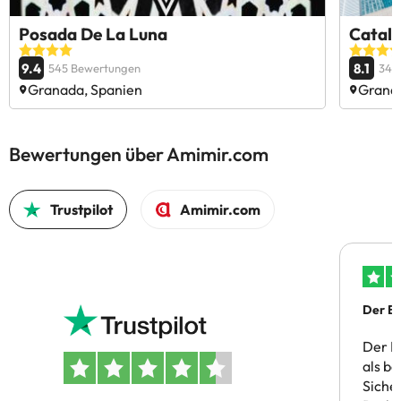
Posada De La Luna
Catal
9.4
8.1
545 Bewertungen
346
Granada, Spanien
Grana
Bewertungen über Amimir.com
Trustpilot
Amimir.com
Der Bu
Der B
als b
Siche