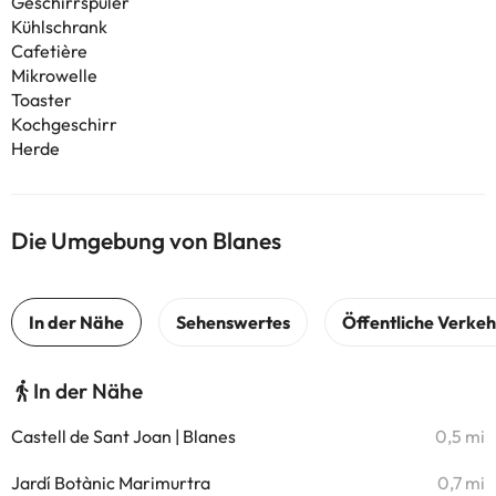
Geschirrspüler
Kühlschrank
Cafetière
Mikrowelle
Toaster
Kochgeschirr
Herde
Die Umgebung von Blanes
In der Nähe
Castell de Sant Joan | Blanes
0,5 mi
Jardí Botànic Marimurtra
0,7 mi