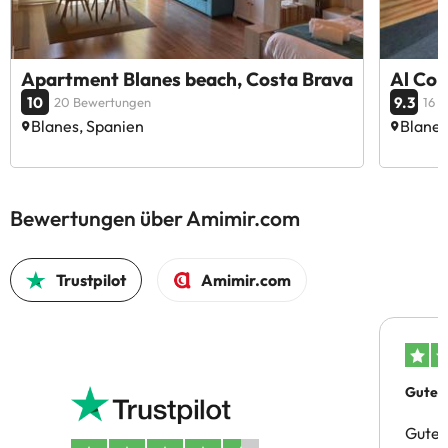
Apartment Blanes beach, Costa Brava
Al Cor
10
9.3
20 Bewertungen
16 
Blanes, Spanien
Blanes
Bewertungen über Amimir.com
Trustpilot
Amimir.com
Gutes 
Gute 