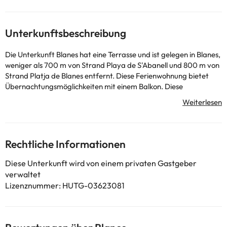
Unterkunftsbeschreibung
Die Unterkunft Blanes hat eine Terrasse und ist gelegen in Blanes,
weniger als 700 m von Strand Playa de S'Abanell und 800 m von
Strand Platja de Blanes entfernt. Diese Ferienwohnung bietet
Übernachtungsmöglichkeiten mit einem Balkon. Diese
Ferienwohnung mit Klimaanlage besteht aus 2 Schlafzimmern,
einem Wohnzimmer, einer voll ausgestatteten Küche mit einem
Kühlschrank und einer Kaffeemaschine sowie 1 Badezimmer mit
einer Badewanne und kostenlosen Pflegeprodukten. In dieser
Ferienwohnung werden Handtücher und Bettwäsche angeboten.
Rechtliche Informationen
Strand Cala Sa Forcanera liegt 1,3 km von der Unterkunft Blanes
entfernt, während Erlebnisbad Water World 6,4 km von der
Diese Unterkunft wird von einem privaten Gastgeber
Unterkunft entfernt ist. Der nächstgelegene Flughafen ist der
verwaltet
Flughafen Girona-Costa Brava, 35 km von der Unterkunft Blanes
Lizenznummer: HUTG-03623081
entfernt.
In dieser Unterkunft sind weder
Junggesellen-/Junggesellinnenabschiede noch ähnliche Feiern
erlaubt. Von einem privaten Gastgeber geführt