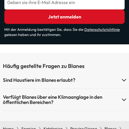
Geben sie ihre E-Mail Adresse ein
Jetzt anmelden
Mit der Anmeldung bestätigen Sie, dass Sie die
Datenschutzrichtlinie
gelesen haben und ihr zustimmen.
Häufig gestellte Fragen zu Blanes
Sind Haustiere im Blanes erlaubt?
Haustiere sind im Blanes nicht erlaubt.
Verfüigt Blanes über eine Klimaanglage in den
öffentlichen Bereichen?
Ja, Blanes hat eine Klimaanlage in den Gemeinschaftsräumen.
Home
Spanien
Katalonien
Provinz Girona
Blanes