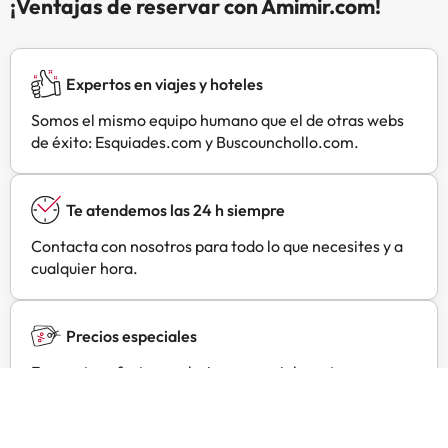
¡Ventajas de reservar con Amimir.com!
para reuniones de trabajo o
estancias cortas!
Expertos en viajes y hoteles
Somos el mismo equipo humano que el de otras webs
de éxito: Esquiades.com y Buscounchollo.com.
Te atendemos las 24 h siempre
Contacta con nosotros para todo lo que necesites y a
cualquier hora.
Precios especiales
Encuentra ofertas exclusivas especialmente
negociadas para ti con Amimir Selection.