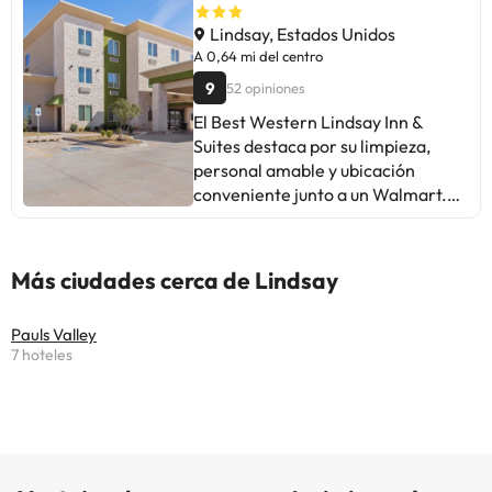
Lindsay, Estados Unidos
A 0,64 mi del centro
9
52 opiniones
El Best Western Lindsay Inn &
Suites destaca por su limpieza,
personal amable y ubicación
conveniente junto a un Walmart.
La mayoría de los huéspedes
elogian la comodidad de las
habitaciones y el buen servicio.
Más ciudades cerca de Lindsay
Algunas críticas mencionan
problemas con AC, ruidos y falta de
Pauls Valley
variedad en el desayuno. A pesar
7 hoteles
de esto, la atención inmediata a los
problemas por parte del personal
es valorada. En resumen, es un
hotel limpio y acogedor, ideal para
viajeros que buscan un lugar
cómodo y bien atendido. ¡Perfecto