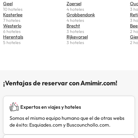
Geel
Zoersel
Oud
huéspedes pueden practicar
10 hoteles
4 hoteles
3 ho
ciclismo en las inmediaciones o
Kasterlee
Grobbendonk
Ret
disfrutar del solárium. El B&B
7 hoteles
4 hoteles
3 ho
Interludium se encuentra a 29 km
Westerlo
Brecht
Bee
6 hoteles
3 hoteles
2 ho
del Sportpaleis Antwerpen y del
Herentals
Rijkevorsel
Gie
Lotto Arena. El aeropuerto más
5 hoteles
3 hoteles
2 ho
cercano es el aeropuerto
internacional de Amberes, ubicado
a 27 km del bed and breakfast.
¡Ventajas de reservar con Amimir.com!
Expertos en viajes y hoteles
Somos el mismo equipo humano que el de otras webs
de éxito: Esquiades.com y Buscounchollo.com.