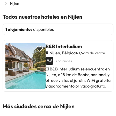
Nijlen
Todos nuestros hoteles en Nijlen
1 alojamientos
disponibles
B&B Interludium
Nijlen, Bélgica
A 1,52 mi del centro
9.8
23 opiniones
El B&B Interludium se encuentra en
Nijlen, a 18 km de Bobbejaanland, y
ofrece vistas al jardín, WiFi gratuita
y aparcamiento privado gratuito.
También incluyen minibar, cafetera
y hervidor de agua. Este bed and
breakfast sirve un desayuno
Más ciudades cerca de Nijlen
continental. El B&B Interludium
alberga una zona de picnic. Los