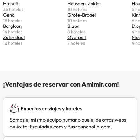
Hasselt
Heusden-Zolder
Hou
privado con ducha y aseo
36 hoteles
10 hoteles
6 ho
independiente. El bed and
Genk
Grote-Brogel
Kin
breakfast sirve aperitivos y bebidas
18 hoteles
10 hoteles
6 ho
en la terraza del patio y un
Borgloon
Bilzen
Die
14 hoteles
8 hoteles
4 ho
desayuno diario. El De Henehoeve
Zutendaal
Overpelt
Mee
ofrece mapas con rutas de
12 hoteles
7 hoteles
4 ho
bicicleta y caminos de senderismo
a aquellos huéspedes que deseen
explorar la zona. El B&B está a 20
minutos en coche de Sint-Truiden,
a 1 km del castillo de Hex, a 5,4 km
del castillo de Heers y a 26 minutos
¡Ventajas de reservar con Amimir.com!
en coche de Hasselt. Además,
dispone de aparcamiento privado
gratuito.
Expertos en viajes y hoteles
Somos el mismo equipo humano que el de otras webs
de éxito: Esquiades.com y Buscounchollo.com.