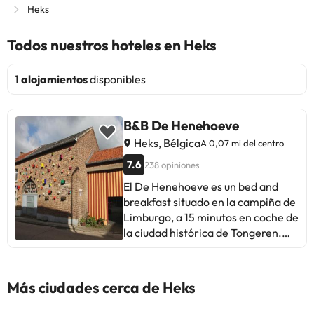
Heks
Todos nuestros hoteles en Heks
1 alojamientos
disponibles
B&B De Henehoeve
Heks, Bélgica
A 0,07 mi del centro
7.6
238 opiniones
El De Henehoeve es un bed and
breakfast situado en la campiña de
Limburgo, a 15 minutos en coche de
la ciudad histórica de Tongeren.
Cuenta con habitaciones amplias
con conexión Wi-Fi gratuita y un
bar con terraza. Las habitaciones
Más ciudades cerca de Heks
dobles del De Henehoeve tienen
zona de estar pequeña, TV, baño