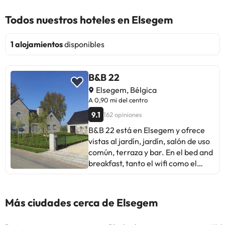
Todos nuestros hoteles en Elsegem
1 alojamientos
disponibles
B&B 22
Elsegem, Bélgica
A 0,90 mi del centro
9.1
162 opiniones
B&B 22 está en Elsegem y ofrece
vistas al jardín, jardín, salón de uso
común, terraza y bar. En el bed and
breakfast, tanto el wifi como el
parking privado son gratis. Hay un
baño privado totalmente equipado
con bañera y artículos de aseo
Más ciudades cerca de Elsegem
gratuitos. En B&B 22 se puede usar
la zona de juegos infantil. Estación