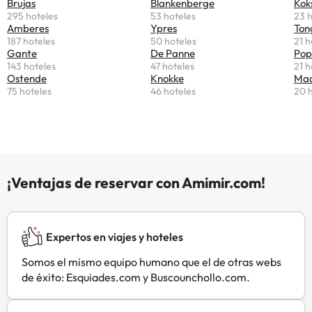
Brujas
Blankenberge
Kok
Sint-Pietersstation Gent está a 32
295 hoteles
53 hoteles
23 h
km del alojamiento, y Estación de
Amberes
Ypres
Ton
metro Phalempins está a 39 km. El
187 hoteles
50 hoteles
21 h
aeropuerto más cercano
Gante
De Panne
Pop
143 hoteles
47 hoteles
21 h
(Aeropuerto de Lille) está a 61
Ostende
Knokke
Maa
km.Informa a B&B 22 con
75 hoteles
46 hoteles
20 
antelación de tu hora prevista de
llegada. Para ello, puedes utilizar el
apartado de peticiones especiales
al hacer la reserva o ponerte en
contacto directamente con el
alojamiento. Los datos de contacto
¡Ventajas de reservar con Amimir.com!
aparecen en la confirmación de la
reserva. En este alojamiento no se
pueden celebrar despedidas de
soltero o soltera ni fiestas
Expertos en viajes y hoteles
similares.
Somos el mismo equipo humano que el de otras webs
de éxito: Esquiades.com y Buscounchollo.com.