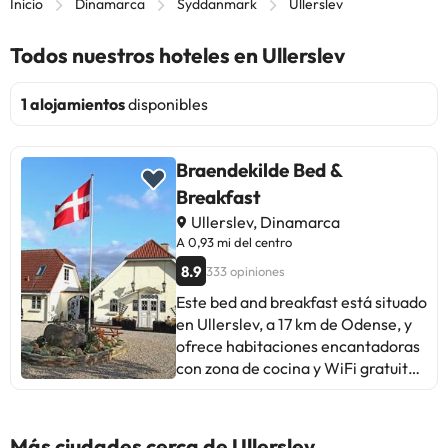
Inicio
Dinamarca
Syddanmark
Ullerslev
Todos nuestros hoteles en Ullerslev
1 alojamientos
disponibles
Braendekilde Bed &
Breakfast
Ullerslev, Dinamarca
A 0,93 mi del centro
8.9
333 opiniones
Este bed and breakfast está situado
en Ullerslev, a 17 km de Odense, y
ofrece habitaciones encantadoras
con zona de cocina y WiFi gratuita.
Se ofrece aparcamiento gratuito.
Las habitaciones están equipadas
con TV de pantalla plana, cafetera
Más ciudades cerca de Ullerslev