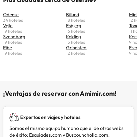
y baño privado. Todas las
habitaciones del Ullerslev Nyborg
Odense
Billund
Mid
tienen entrada privada con acceso
34 hoteles
18 hoteles
12 h
a una terraza. Los huéspedes
Vejle
Esbjerg
Ton
pueden tomar el desayuno en la
19 hoteles
16 hoteles
11 h
habitación o en la terraza cuando
Svendborg
Kolding
Ker
19 hoteles
15 hoteles
9 ho
hace buen tiempo. Nyborg y
Ribe
Grindsted
Fre
Kerteminde están a 13 km del
19 hoteles
12 hoteles
9 ho
Ullerslev Nyborg.En este
alojamiento no se pueden celebrar
despedidas de soltero o soltera ni
fiestas similares. Gestionado por
un particular
¡Ventajas de reservar con Amimir.com!
Expertos en viajes y hoteles
Somos el mismo equipo humano que el de otras webs
de éxito: Esquiades.com y Buscounchollo.com.