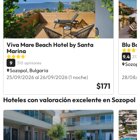
Viva Mare Beach Hotel by Santa
Blu Ba
Marina
9.4
213 
9
310 opiniones
Sozopo
Sozopol, Bulgaria
25/09/2026 al 26/09/2026 (1 noche)
28/08/2
$171
Hoteles con valoración excelente en Sozopol