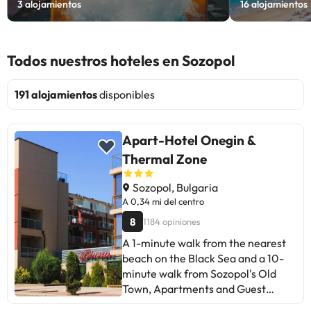
3
alojamientos
16
alojamientos
Todos nuestros hoteles en Sozopol
191 alojamientos
disponibles
Apart-Hotel Onegin &
Thermal Zone
Sozopol, Bulgaria
A 0,34 mi del centro
8
1184 opiniones
A 1-minute walk from the nearest
beach on the Black Sea and a 10-
minute walk from Sozopol's Old
Town, Apartments and Guest
rooms Onegin features 2 outdoor