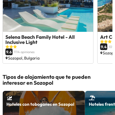
Selena Beach Family Hotel - All
Art Co
Inclusive Light
9.4
1015
9.6
1114 opiniones
Sozopo
Sozopol, Bulgaria
Tipos de alojamiento que te pueden
interesar en Sozopol
Hoteles con toboganes en Sozopol
Hoteles frent