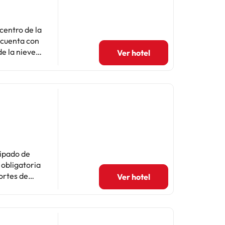
 centro de la
e la nieve y
Ver hotel
, caja
lo. El
 un
rcalis) y
), además la
 ocio y
cipado de
orte
 obligatoria
portes de
Ver hotel
 las pistas
das las
lvidables.
o, un trato