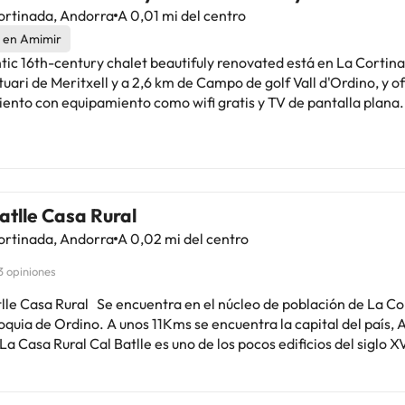
iliar. Todo esto unido a unos paisajes espectaculares que lo ro
ortinada, Andorra
A 0,01 mi del centro
 dispone de conexión wifi gratuita en todo el hotel para que pu
 en Amimir
ado durante tus vacaciones, así como parking y ¿sabías qué? El
tic 16th-century chalet beautifuly renovated está en La Cortina
so a las mascotas :) Dispone de 35 habitaciones, todas ellas de
uari de Meritxell y a 2,6 km de Campo de golf Vall d'Ordino, y o
cción reciente y disponen de televisor, conexión wifi gratuita, 
ento con equipamiento como wifi gratis y TV de pantalla plana.
 exterior y baño completo con ducha o bañera. ¡A tener en cuenta! El
iento, que se encuentra a 26 km de Parque de atracciones Natur
ntic ofrece servicio de desayuno, comida (pregunta disponibilid
y parking privado gratis. El chalet de montaña se compone de 5
 tu llegada) y cena en su bar-restaurante. Allí, podrás probar su
os, una cocina totalmente equipada y 5 baños. Estadio comunal de
ll está a 12 km del alojamiento.En este alojamiento no se puede
das de soltero o soltera ni fiestas similares. Gestionado por un 
atlle Casa Rural
ortinada, Andorra
A 0,02 mi del centro
3 opiniones
ncuentra en el núcleo de población de La Cortinada, en
oquia de Ordino. A unos 11Kms se encuentra la capital del país, 
an en el país, restaurada y rehabilitada en los años 2013-2014.
rística hace de la casa un sitio único donde alojarte en los Pirine
 la tradición con la modernidad de la época actual. Además, gra