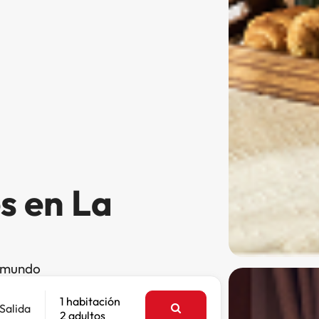
s en La
l mundo
1 habitación
Salida
2 adultos