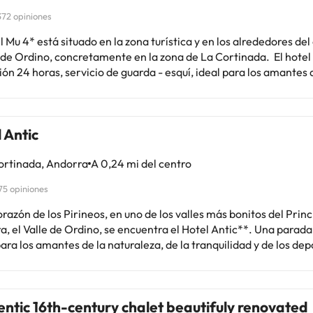
372 opiniones
l Mu 4* está situado en la zona turística y en los alrededores del
e Ordino, concretamente en la zona de La Cortinada. El hotel cuenta con
ón 24 horas, servicio de guarda - esquí, ideal para los amantes d
 y conexión wifi en las zonas comunes y habitaciones. Las habitaciones
n de televisión, teléfono, calefacción, mesa-escritorio, minibar
y un baño totalmente equipado con plato de ducha y secador de pe
 Antic
luye jacuzzi, sauna y baños de vapor. El acceso al spa comporta
 y para los amantes de la nieve, la
ortinada, Andorra
A 0,24 mi del centro
n de esquí más cercana está a unos 10 kilómetros de distancia (A
calizamos a unos 5 km del telecabina de La Massana (Pal-Arinsal
75 opiniones
a de Encamp de Grandvalira, está a unos 14 km. Cerca del alojamiento
 encontrar una gran cantidad de tiendas, comercios y lugares de
orazón de los Pirineos, en uno de los valles más bonitos del Prin
enimiento. Además, a tan solo 50 metros hay servicio de transp
, el Valle de Ordino, se encuentra el Hotel Antic**. Una parada
al del shopping,
ara los amantes de la naturaleza, de la tranquilidad y de los de
en centro de Andorra la Vella se encuentra a tan solo 11 km.
a, como para los amantes del esquí ya que está situado cerca de
í Ordino-Arcalís y Pal-Arinsal. Y es que el Hotel Antic, reúne to
iones necesarias para hacer de su estancia unos momentos ino
ntic 16th-century chalet beautifuly renovated
l ofrece un ambiente confortable, casero, agradable y sobre tod