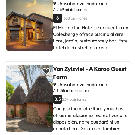
Umsobomvu, Sudáfrica
A 7,69 mi del centro
8
1658 opiniones
El Merino Inn Hotel se encuentra en
Colesberg y ofrece piscina al aire
libre, jardín, restaurante y bar. Este
hotel de 3 estrellas ofrece
habitaciones con aire
acondicionado y baño privado.
Además, tiene vistas al jardín.
Van Zylsvlei - A Karoo Guest
Todas las habitaciones incluyen
Farm
escritorio. Todas las habitaciones
Umsobomvu, Sudáfrica
del Merino Inn Hotel están
A 11,55 mi del centro
equipadas con TV de pantalla plana
8.5
234 opiniones
y artículos de aseo gratuitos. La
recepción proporciona
Con piscina al aire libre y muchas
información turística sobre la zona.
otras instalaciones recreativas a tu
disposición, no te quedará ni un
minuto libre. Se ofrece también
conexión a Internet wifi gratis y