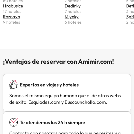
60 hoteles
7 hoteles
5 ho
hostal o pensión ofrece zona de
Hrabusice
Dedinky
Betl
juegos infantil. Puedes jugar al
17 hoteles
7 hoteles
3 ho
billar en Penzion Zlaty Orol.
Roznava
Mlynky
Spi
9 hoteles
6 hoteles
2 ho
Jasovska Cave está a 45 km del
alojamiento. El aeropuerto
(Aeropuerto Internacional de
Košice) está a 59 km.
¡Ventajas de reservar con Amimir.com!
Expertos en viajes y hoteles
Somos el mismo equipo humano que el de otras webs
de éxito: Esquiades.com y Buscounchollo.com.
Te atendemos las 24 h siempre
Contacta con nosotros para todo lo que necesites y a