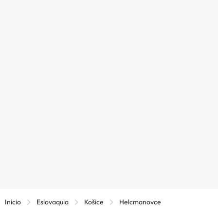
Inicio
Eslovaquia
Košice
Helcmanovce