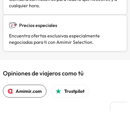
cualquier hora.
Precios especiales
Encuentra ofertas exclusivas especialmente
negociadas para ti con Amimir Selection.
Opiniones de viajeros como tú
Amimir.com
Trustpilot
J
J
H
Confi