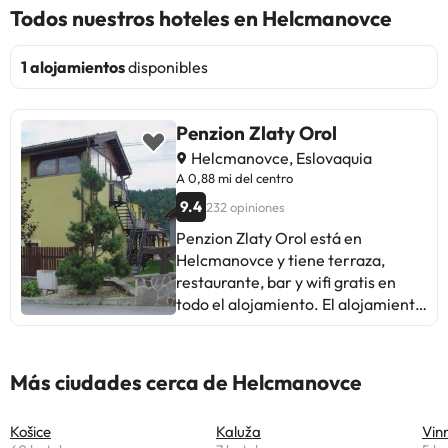
Todos nuestros hoteles en Helcmanovce
1 alojamientos
disponibles
Penzion Zlaty Orol
Helcmanovce, Eslovaquia
A 0,88 mi del centro
9.4
232 opiniones
Penzion Zlaty Orol está en
Helcmanovce y tiene terraza,
restaurante, bar y wifi gratis en
todo el alojamiento. El alojamiento
está a unos 17 km de Kojšovská
Hoľa, a 44 km de Castillo de Spis y
a 50 km de Catedral de Santa
Más ciudades cerca de Helcmanovce
Isabel. Gothic Church Zehra está a
41 km del hostal o pensión y Campo
Košice
Kaluža
Vin
de golf Alpinka (Kosice), a 42 km. El