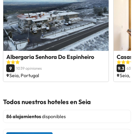
Albergaria Senhora Do Espinheiro
Casas
9
9.3
1039 opiniones
637 
Seia, Portugal
Seia, 
Todos nuestros hoteles en Seia
86 alojamientos
disponibles