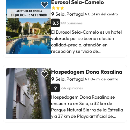
Eurosol Seia-Camelo
Seia, Portugal
A 0,31 mi del centro
8.3
899 opiniones
El Eurosol Seia-Camelo es un hotel
valorado por su buena relación
calidad-precio, atención en
recepción y servicio de
restaurante. Los huéspedes
destacan la piscina, el solárium y la
ubicación para actividades al aire
Hospedagem Dona Rosalina
libre. Algunos mencionan el Wi-Fi
Seia, Portugal
A 1,04 mi del centro
lento y la falta de información
9
354 opiniones
sobre la zona. En general, es un
lugar acogedor y limpio, ideal para
Hospedagem Dona Rosalina se
relajarse. Perfecto para quienes
encuentra en Seia, a 32 km de
buscan comodidad a buen precio y
Parque Natural Sierra de la Estrella
disfrutar de la naturaleza.
y a 37 km de Playa artificial de
Mangualde. Ofrece alojamiento
con wifi gratis, aire acondicionado