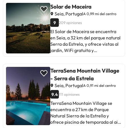
y acceso a unjardín con terraza.
Solar de Maceira
Todas las unidades tienen baño
Seia, Portugal
A 0,99 mi del centro
privado totalmente equipado con
9
209 opiniones
ducha y artículos de aseo gratuitos.
Se puede descubrir la zona
El Solar de Maceira se encuentra
practicando senderismo, esquí y
en Seia, a 32 km del parque natural
pesca en los alrededores. Termas
Serra da Estrela, y ofrece vistas al
de Caldas de Manteigas está a 33
jardín, WiFi gratuita y
km del alojamiento, y SkiPark
aparcamiento privado gratuito. El
Manteigas está a 43 km.En este
aparthotel ofrece patio, vistas a la
alojamiento no se pueden celebrar
montaña, zona de estar, TV de
TerraSena Mountain Village
despedidas de soltero o soltera ni
pantalla plana vía satélite, zona de
- Serra da Estrela
fiestas similares. Gestionado por
cocina totalmente equipada con
Seia, Portugal
A 0,91 mi del centro
un particular
microondas y nevera y baño
privado con ducha a ras de suelo.
9.4
111 opiniones
También hay fogones, utensilios de
TerraSena Mountain Village se
cocina y cafetera. El Solar de
encuentra a 27 km de Parque
Maceira alberga una terraza. El
Natural Sierra de la Estrella y
establecimiento cuenta con piscina
ofrece piscina de temporada al aire
con vistas y jardín. El Solar de