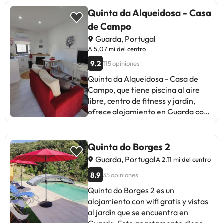
del alojamiento, y SkiPark
cortas y viajeros con vehículo
Manteigas está a 32 km. El
Quinta da Alqueidosa - Casa
propio. Buen servicio, pero con
aeropuerto (Aeropuerto de Viseu)
de Campo
detalles a pulir.
está a 85 km.En este alojamiento
Guarda, Portugal
no se pueden celebrar despedidas
A 5,07 mi del centro
de soltero o soltera ni fiestas
9.2
115 opiniones
similares. Gestionado por un
particular
Quinta da Alqueidosa - Casa de
Campo, que tiene piscina al aire
libre, centro de fitness y jardín,
ofrece alojamiento en Guarda con
wifi gratis y vistas a la montaña. La
casa o chalet, que cuenta con
parking privado gratis, está en una
Quinta do Borges 2
zona en la que se pueden practicar
Guarda, Portugal
A 2,11 mi del centro
actividades como senderismo,
8.9
35 opiniones
ciclismo y billar. Esta casa o chalet
con aire acondicionado consta de 1
Quinta do Borges 2 es un
dormitorio, una sala de estar, una
alojamiento con wifi gratis y vistas
zona de cocina totalmente
al jardín que se encuentra en
equipada con nevera y hervidor, y 1