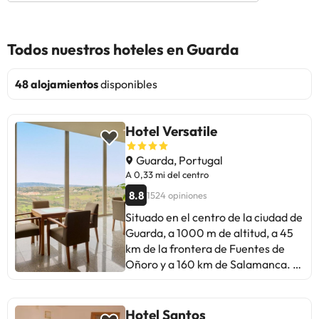
Todos nuestros hoteles en Guarda
48 alojamientos
disponibles
Hotel Versatile
Guarda, Portugal
A 0,33 mi del centro
8.8
1524 opiniones
Situado en el centro de la ciudad de
Guarda, a 1000 m de altitud, a 45
km de la frontera de Fuentes de
Oñoro y a 160 km de Salamanca. A
5 minutos a pie de lugares de
entretenimiento, restaurantes,
zonas comerciales, así como la
Hotel Santos