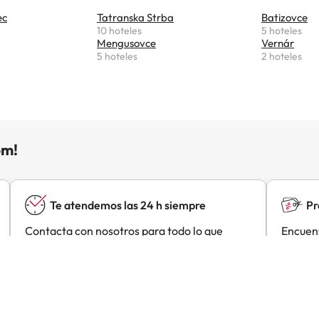
solo 15 km de distancia.Informa a Kastiel Lucivna con antelación
ec
Tatranska Strba
Batizovce
a de llegada. Para ello, puedes utilizar el apartado de peticione
10 hoteles
5 hoteles
er la reserva o ponerte en contacto directamente con el alojami
Mengusovce
Vernár
de contacto aparecen en la confirmación de la reserva.
5 hoteles
2 hoteles
om!
Te atendemos las 24 h siempre
Pr
Contacta con nosotros para todo lo que
Encuent
necesites y a cualquier hora.
negocia