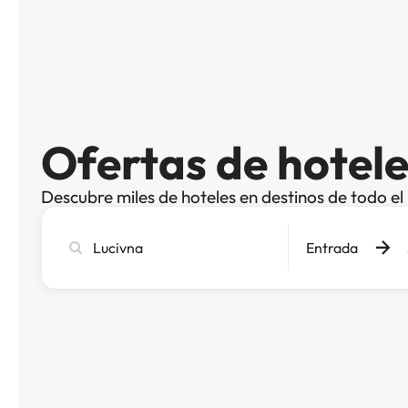
Ofertas de hotele
Descubre miles de hoteles en destinos de todo e
Busca
Entrada
ciudad,
hotel
o
destino