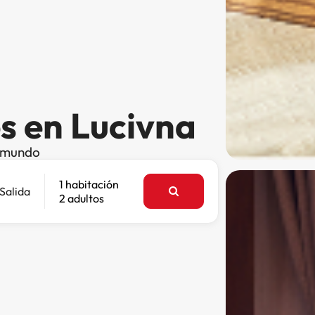
s en Lucivna
l mundo
1 habitación
Salida
2 adultos