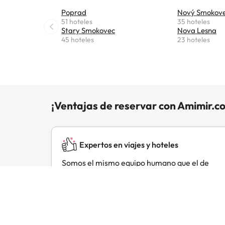
está a 
Poprad
Nový Smokov
previst
51 hoteles
35 hoteles
al hac
Stary Smokovec
Nova Lesna
datos 
45 hoteles
23 hoteles
¡Ventajas de reservar con Amimir.c
Expertos en viajes y hoteles
Somos el mismo equipo humano que el de
otras webs de éxito: Esquiades.com y
Buscounchollo.com.