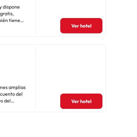
ento. Los
 y dispone
á un
gratis,
Se te
bién tiene
 en efectivo
Ver hotel
rece wifi
imación.
 resort
 con baño
ar senderismo
.
ones amplias
scuento del
Ver hotel
 nevera
. Hay
try Airport