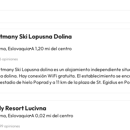
tmany Ski Lopusna Dolina
na, Eslovaquia
A 1,20 mi del centro
6 opiniones
rtmany Ski Lopusna dolina es un alojamiento independiente sit
 dolina. Hay conexión WiFi gratuita. El establecimiento se encu
estadio de hielo Poprad y a 11 km de la plaza de St. Egidius en Pop
mento dispone de TV vía satélite. Hay una zona de cocina comp
hervidor eléctrico. El baño privado incluye ducha. También cuenta con
ompartido, guardaesquíes y servicio de venta de forfaits. En los
y Resort Lucivna
es se puede esquiar. Hay aparcamiento gratuito. El establecimiento está
 del Aquacity y a 9,9 km de la estación de tren de Poprad Tatry.
na, Eslovaquia
A 0,02 mi del centro
 SKI Apartmány Lopušná dolina - Vysoké Tatry con antelación d
99 opiniones
a de llegada. Para ello, puedes utilizar el apartado de peticione