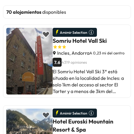
70 alojamientos
disponibles
Amimir Selection
Somriu Hotel Vall Ski
Incles, Andorra
A 0,23 mi del centro
7.6
4319 opiniones
El Somriu Hotel Vall Ski 3* está
situado en la localidad de Incles: a
solo 1km del acceso al sector El
Tarter y a menos de 3km del
acceso a Soldeu (sectores de la
estación de esquí de Grandvalira).
Además, el hotel ofrece un servicio
Amimir Selection
de transfer gratuito hasta el
Hotel Euroski Mountain
acceso al Tarter. ¿Te mueves en
Resort & Spa
transporte público? Apenas a 10m