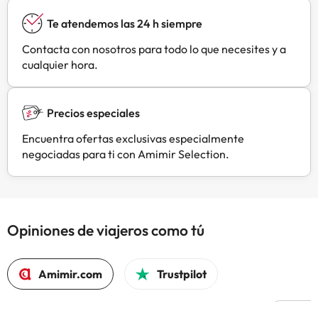
Apartmanház Eplény con
Te atendemos las 24 h siempre
antelación de tu hora prevista de
llegada. Para ello, puedes utilizar el
Contacta con nosotros para todo lo que necesites y a
apartado de peticiones especiales
cualquier hora.
al hacer la reserva o ponerte en
contacto directamente con el
alojamiento. Los datos de contacto
Precios especiales
aparecen en la confirmación de la
reserva. Gestionado por un
Encuentra ofertas exclusivas especialmente
particular
negociadas para ti con Amimir Selection.
Opiniones de viajeros como tú
Amimir.com
Trustpilot