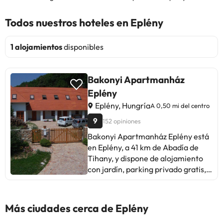
Todos nuestros hoteles en Eplény
1 alojamientos
disponibles
Bakonyi Apartmanház
Eplény
Eplény, Hungría
A 0,50 mi del centro
9
152 opiniones
Bakonyi Apartmanház Eplény está
en Eplény, a 41 km de Abadía de
Tihany, y dispone de alojamiento
con jardín, parking privado gratis,
terraza y zona de barbacoa. Este
alojamiento, que tiene
habitaciones familiares, también
Más ciudades cerca de Eplény
ofrece zona de juegos infantil. El