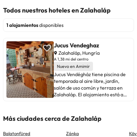
Todos nuestros hoteles en Zalahaláp
1 alojamientos
disponibles
Jucus Vendeghaz
Zalahaláp, Hungría
A 1,38 mi del centro
Nuevo en Amimir
Jucus Vendégház tiene piscina de
temporada al aire libre, jardín,
salón de uso común y terraza en
Zalahaláp. El alojamiento está a
unos 17 km de Castillo de Sümeg, a
37 km de Lago termal de Hévíz y a
43 km de Abadía de Tihany. El
Más ciudades cerca de Zalahaláp
alojamiento dispone de cocina
compartida y wifi gratis en todo el
Balatonfüred
Zánka
Köv
alojamiento. En el hostal o pensión,