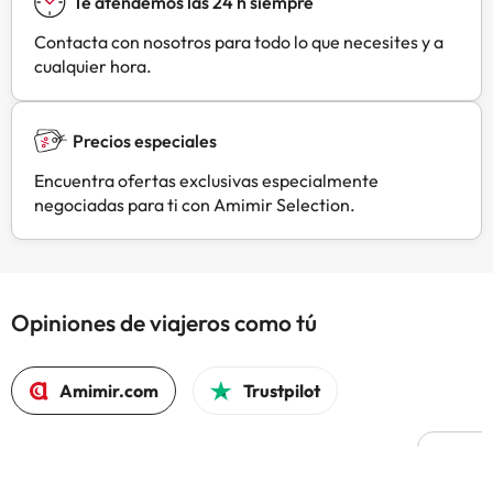
Te atendemos las 24 h siempre
peticiones especiales al hacer la
reserva o ponerte en contacto
Contacta con nosotros para todo lo que necesites y a
directamente con el alojamiento.
cualquier hora.
Los datos de contacto aparecen en
la confirmación de la reserva. Es
necesario realizar el pago antes de
Precios especiales
la llegada a través de transferencia
bancaria. El alojamiento se pondrá
Encuentra ofertas exclusivas especialmente
en contacto contigo después de
negociadas para ti con Amimir Selection.
reservar para darte las
instrucciones. En este alojamiento
no se pueden celebrar despedidas
de soltero o soltera ni fiestas
Opiniones de viajeros como tú
similares. Úszómedence #1: cierra
del sáb, 16 sep 2023 al vie, 31 may
2024 Se pedirá un depósito por
Amimir.com
Trustpilot
daños de EUR 20 a la llegada. Se
efectuará en efectivo. Se te
devolverá al hacer el check-out. El
depósito se devolverá por
L
completo en efectivo una vez