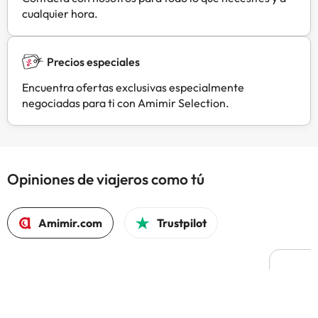
cualquier hora.
Precios especiales
Encuentra ofertas exclusivas especialmente
negociadas para ti con Amimir Selection.
Opiniones de viajeros como tú
Amimir.com
Trustpilot
L
H
Es la