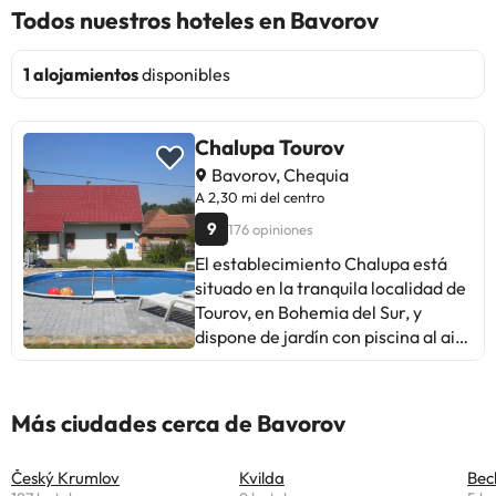
Todos nuestros hoteles en Bavorov
1 alojamientos
disponibles
Chalupa Tourov
Bavorov, Chequia
A 2,30 mi del centro
9
176 opiniones
El establecimiento Chalupa está
situado en la tranquila localidad de
Tourov, en Bohemia del Sur, y
dispone de jardín con piscina al aire
libre y zona de barbacoa. Las
habitaciones incluyen chimenea.
Además, las habitaciones tienen
Más ciudades cerca de Bavorov
baño privado, TV vía satélite y
suelos de madera. También hay
Český Krumlov
Kvilda
Bec
una cocina compartida