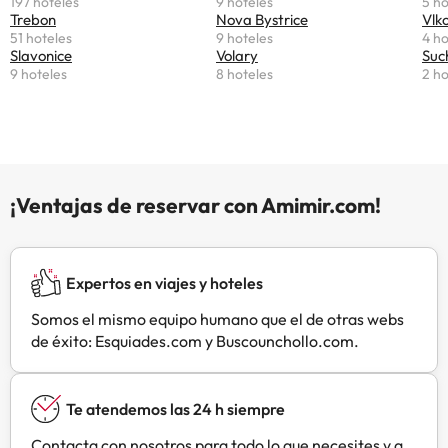
197 hoteles
9 hoteles
5 ho
completamente equipada con
Trebon
Nova Bystrice
Vlk
microondas. El establecimiento
51 hoteles
9 hoteles
4 ho
cuenta con jardín con vistas a las
Slavonice
Volary
Suc
9 hoteles
8 hoteles
2 ho
ruinas de una fortaleza del siglo
XIV y se halla a 1 km de un rancho
con caballos. En las inmediaciones
hay palacios y castillos. El Chalupa
Tourov se encuentra a 3 km de la
estación de autobús y tren más
¡Ventajas de reservar con Amimir.com!
cercana y a 20 km del centro
histórico de Prachatice y una
piscina cubierta
pública.Gestionado por un
Expertos en viajes y hoteles
particular
Somos el mismo equipo humano que el de otras webs
de éxito: Esquiades.com y Buscounchollo.com.
Te atendemos las 24 h siempre
Contacta con nosotros para todo lo que necesites y a