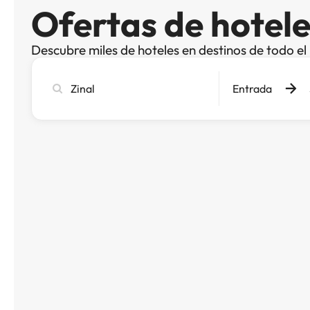
Ofertas de hotele
Descubre miles de hoteles en destinos de todo e
Busca
Entrada
ciudad,
hotel
o
destino