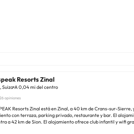
speak Resorts Zinal
, Suiza
A 0,04 mi del centro
26 opiniones
EAK Resorts Zinal está en Zinal, a 40 km de Crans-sur-Sierre, 
ento con terraza, parking privado, restaurante y bar. El alojam
ra a 42 km de Sion. El alojamiento ofrece club infantil y wifi gra
bitaciones tienen escritorio, TV de pantalla