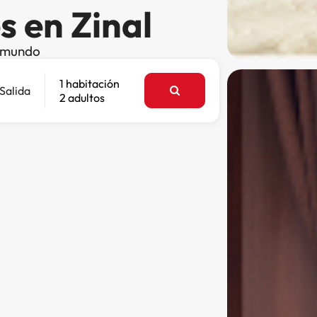
s en Zinal
l mundo
1 habitación
Salida
2 adultos