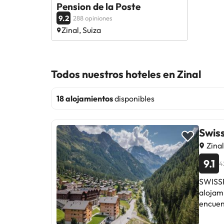
Pension de la Poste
9.2
288 opiniones
Zinal, Suiza
Todos nuestros hoteles en Zinal
18 alojamientos
disponibles
Swis
Zinal
9.1
4
SWISSP
alojami
encuent
el alojamiento. En el resort, las ha