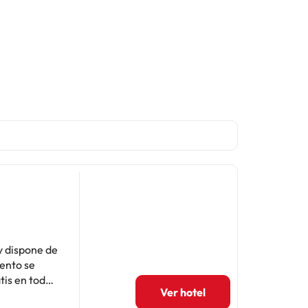
y dispone de
iento se
tis en todo
Ver hotel