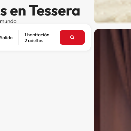
s en Tessera
l mundo
1 habitación
Salida
2 adultos