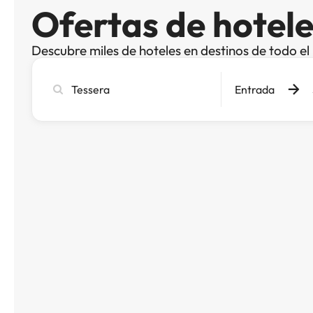
Ofertas de hotele
Descubre miles de hoteles en destinos de todo e
Busca
Entrada
ciudad,
hotel
o
destino