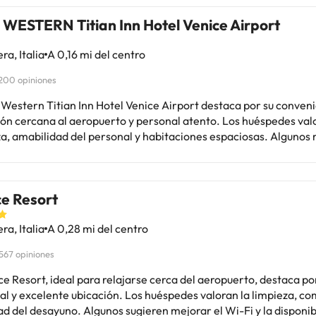
 WESTERN Titian Inn Hotel Venice Airport
ra, Italia
A 0,16 mi del centro
200 opiniones
t Western Titian Inn Hotel Venice Airport destaca por su conven
ión cercana al aeropuerto y personal atento. Los huéspedes val
za, amabilidad del personal y habitaciones espaciosas. Alguno
de mantenimiento, problemas con el aire acondicionado y escase
s para comer cerca. A pesar de críticas puntuales sobre el serv
imiento, la mayoría destaca una buena experiencia general. Id
ce Resort
os con vuelos tempranos. Conclusión: Un hotel cómodo y limpio c
erto, perfecto para estancias cortas antes de volar.
ra, Italia
A 0,28 mi del centro
567 opiniones
ce Resort, ideal para relajarse cerca del aeropuerto, destaca p
al y excelente ubicación. Los huéspedes valoran la limpieza, c
d del desayuno. Algunos sugieren mejorar el Wi-Fi y la disponib