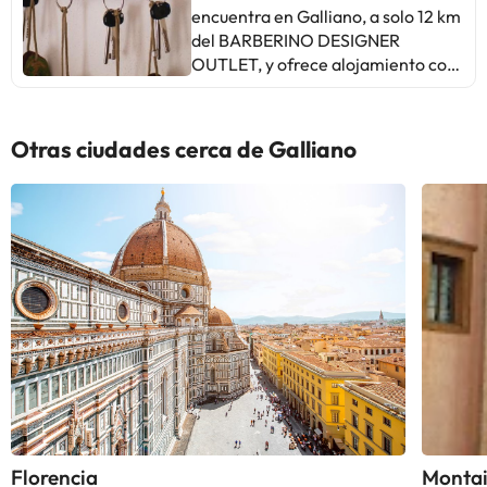
de terracota. Disponen de zona de
encuentra en Galliano, a solo 12 km
cocina y zona de comedor. El
del BARBERINO DESIGNER
desayuno buffet continental
OUTLET, y ofrece alojamiento con
incluye productos caseros y se sirve
vistas al lago, WiFi gratuita y
en la terraza cuando hace buen
aparcamiento privado gratuito.
tiempo. También hay un jardín y
Ofrece vistas a la piscina y al jardín
Otras ciudades cerca de Galliano
una terraza con mesas y sillas. Se
y se encuentra a 33 km de la iglesia
encuentra en la campiña toscana, a
de San Marcos, en Florencia.
1 km de Galliano. Florencia está a
Ofrece habitaciones familiares y
30 km. La parte final de la
piscina exterior de temporada.
carretera que llega a la propiedad
Todos los alojamientos de este bed
es cuesta arriba y sin
and breakfast cuentan con
pavimentar.Please note that the
escritorio, TV de pantalla plana,
pool is open from the end May until
baño privado, ropa de cama y
September. Upon request, it is
toallas. Todos los alojamientos
possible to check in and check out
tienen entrada privada. Los
outside of the indicated
alojamientos están equipados con
times.Informa a con antelación de
calefacción. Los huéspedes
tu hora prevista de llegada. Para
también pueden relajarse en el
ello, puedes utilizar el apartado de
jardín o en la zona de salón
Florencia
Monta
peticiones especiales al hacer la