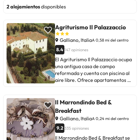
2 alojamientos
disponibles
Agriturismo Il Palazzaccio
Galliano, Italia
A 0,58 mi del centro
8.4
147 opiniones
El Agriturismo Il Palazzaccio ocupa
una antigua casa de campo
reformada y cuenta con piscina al
aire libre. Ofrece apartamentos de
estilo rústico con conexión Wi-Fi
gratuita. Los huéspedes pueden
probar la miel, el aceite de oliva y
Il Marrondindo Bed &
las verduras producidas en el
Breakfast
establecimiento. Los
Galliano, Italia
A 0,24 mi del centro
apartamentos rústicos del
Palazzaccio tienen techos con
9.2
335 opiniones
vigas de madera a la vista y suelo
Il Marrondindo Bed & Breakfast se