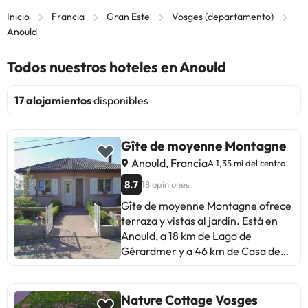
Inicio
Francia
Gran Este
Vosges (departamento)
Anould
Todos nuestros hoteles en Anould
17 alojamientos
disponibles
Gîte de moyenne Montagne
Anould, Francia
A 1,35 mi del centro
8.7
18 opiniones
Gîte de moyenne Montagne ofrece
terraza y vistas al jardín. Está en
Anould, a 18 km de Lago de
Gérardmer y a 46 km de Casa de
las Cabezas. Esta casa o chalet
tiene jardín, zona de barbacoa, wifi
gratis y parking privado gratis. La
Nature Cottage Vosges