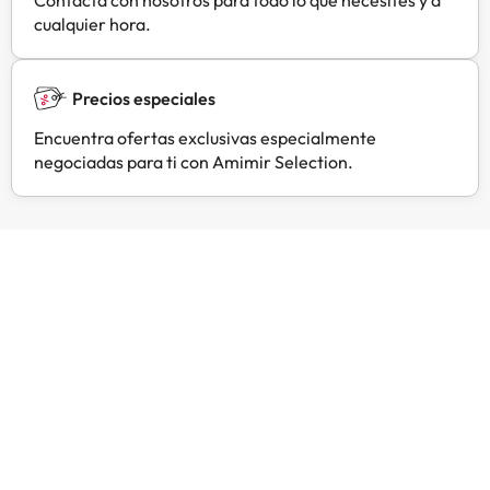
además de un servicio de limpieza
cualquier hora.
disponible de forma limitada.
Precios especiales
Encuentra ofertas exclusivas especialmente
negociadas para ti con Amimir Selection.
Opiniones de viajeros como tú
Amimir.com
Trustpilot
J
J
H