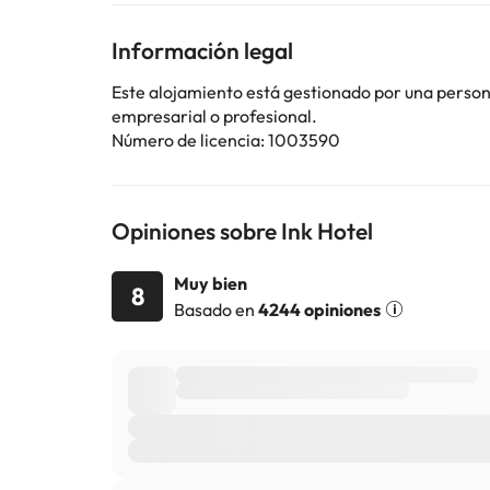
Información legal
Algunos de los servicios detallados pueden ser de pag
Este alojamiento está gestionado por una persona 
cambios por parte del alojamiento. Si tienes dudas, 
empresarial o profesional.
Número de licencia: 1003590
Opiniones sobre Ink Hotel
Muy bien
8
Basado en
4244 opiniones