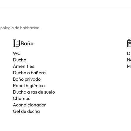
ipología de habitación.
Baño
WC
D
Ducha
N
Amenities
M
Ducha o bañera
Baño privado
Papel higiénico
Ducha a ras de suelo
Champú
Acondicionador
Gel de ducha