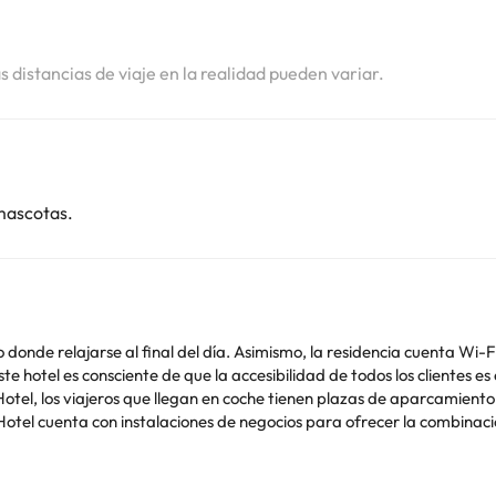
i
as distancias de viaje en la realidad pueden variar.
mascotas.
donde relajarse al final del día. Asimismo, la residencia cuenta Wi-F
te hotel es consciente de que la accesibilidad de todos los clientes es
el, los viajeros que llegan en coche tienen plazas de aparcamiento a 
 Hotel cuenta con instalaciones de negocios para ofrecer la combina
n recuperarse tras un largo día de trabajo o de turismo con una delic