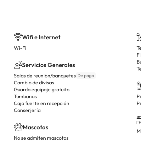
Wifi e Internet
Wi-Fi
T
F
B
Servicios Generales
T
Salas de reunión/banquetes
De pago
Cambio de divisas
Guarda equipaje gratuito
Tumbonas
Pi
Caja fuerte en recepción
Pi
Conserjería
Mascotas
M
No se admiten mascotas