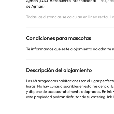
Ajman (QAJ-Aeropuerto internacional
40,7 m
de Ajman)
Todas las distancias se calculan en línea recta. L
Condiciones para mascotas
Te informamos que este alojamiento no admite 
Descripción del alojamiento
Las 48 acogedoras habitaciones son el lugar perfecto 
horas. No hay cunas disponibles en esta residencia. Es
y dispone de accesos totalmente adaptados. En Ink Hot
esta propiedad podrán disfrutar de su catering. Ink
durante los viajes corporativos. Los visitantes podrá
gastronómicas del establecimiento.