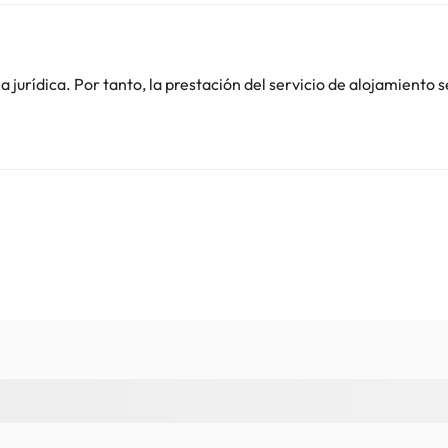
o. Puedes consultar sus tarifas directamente en el establecimiento. 
jurídica. Por tanto, la prestación del servicio de alojamiento s
contáctanos.