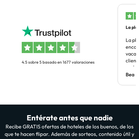
La pla
La pl
encon
vacaci
clien
4.5 sobre 5 basado en 1677 valoraciones
probl
antes.
Bea
Entérate antes que nadie
Recibe GRATIS ofertas de hoteles de los buenos, de los
que te hacen flipar. Además de sorteos, contenido útil y