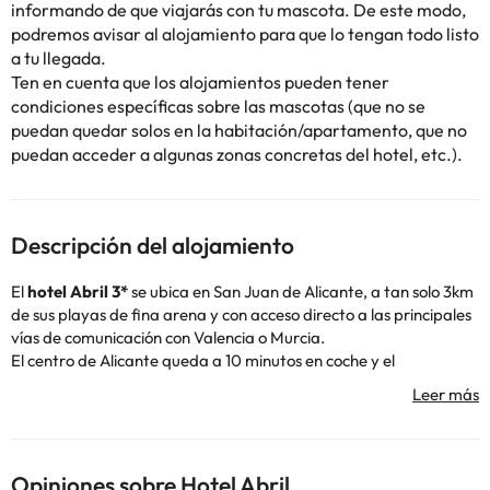
informando de que viajarás con tu mascota. De este modo,
podremos avisar al alojamiento para que lo tengan todo listo
a tu llegada.
Ten en cuenta que los alojamientos pueden tener
condiciones específicas sobre las mascotas (que no se
puedan quedar solos en la habitación/apartamento, que no
puedan acceder a algunas zonas concretas del hotel, etc.).
Descripción del alojamiento
El
hotel Abril 3*
se ubica en San Juan de Alicante, a tan solo 3km
de sus playas de fina arena y con acceso directo a las principales
vías de comunicación con Valencia o Murcia.
El centro de Alicante queda a 10 minutos en coche y el
aeropuerto internacional está a 20 minutos.
Este hotel urbano ofrece servicio de recepción 24 horas,
cafetería, aire acondicionado, calefacción, parking exterior y
conexión wifi tanto en las habitaciones como en las zonas
comunes.
Opiniones sobre Hotel Abril