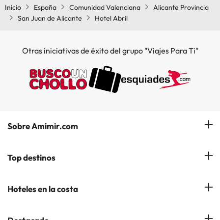
Inicio
España
Comunidad Valenciana
Alicante Provincia
San Juan de Alicante
Hotel Abril
Otras iniciativas de éxito del grupo "Viajes Para Ti"
Sobre Amimir.com
¿Quiénes somos?
Top destinos
Opiniones de nuestros clientes
Hoteles en Salou
Hoteles en la costa
Gestionar mi reserva
Hoteles en Lloret de Mar
Blog de Amimir.com
Hoteles en la Costa Azahar