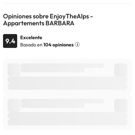
antelación de tu hora prevista de llegada. Para ello, puedes
utilizar el apartado de peticiones especiales al hacer la reserva o
ponerte en contacto directamente con el alojamiento. Los datos
Opiniones sobre EnjoyTheAlps -
de contacto aparecen en la confirmación de la reserva. En este
Appartements BARBARA
alojamiento no se pueden celebrar despedidas de soltero o
soltera ni fiestas similares.
Excelente
9.4
Basado en
104 opiniones
Algunos de los servicios detallados pueden ser de pago. Puedes
consultar sus tarifas directamente en el establecimiento. Toda la
información de esta ficha está sujeta a cambios por parte del
alojamiento. Si tienes dudas, contáctanos.