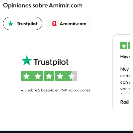
Opiniones sobre Amimir.com
Trustpilot
Amimir.com
Muy sa
Muy s
creo 
con c
vario
4.5 sobre 5 basado en 1691 valoraciones
famil
Hotel 
Raúl 
vuestr