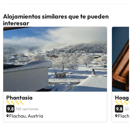
Alojamientos similares que te pueden
interesar
Phantasia
Hoaga
9.8
9.8
165 opiniones
226 
Flachau, Austria
Flacha