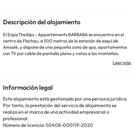
Descripción del alojamiento
El EnjoyTheAlps - Appartements BARBARA se encuentra en el
centro de Flachau, a 500 metros de la estación de esquí de
Amadé, y dispone de una pequeña zona de spa, apartamentos
con TV por cable de pantalla plana y vistas a las montañas,
terraza con tumbonas y zona de barbacoa. Los apartamentos
del establecimiento Barbara presentan una decoración de estilo
rústico y disponen de baño con ducha y cocina totalmente
equipada con lavavajillas y nevera. Además, hay conexión
gratuita a internet por cable, zona para dejar las bicicletas y los
Información legal
equipos de esquí, secador de botas de esquí y sauna. El
establecimiento Barbara Appartements está a 2 minutos a pie
Este alojamiento está gestionado por una persona jurídica.
de un restaurante, una panadería y un supermercado, a 150
Por tanto, la prestación del servicio de alojamiento se
metros de la parada del autobús para esquiadores y varias
realiza en el marco de una actividad empresarial o
pistas de esquí de fondo, a 15 minutos en coche de un campo de
profesional.
golf y a 5 minutos en coche de los baños termales Amadé.
Número de licencia: 50408-000119-2020
Informa a EnjoyTheAlps - Appartements BARBARA con