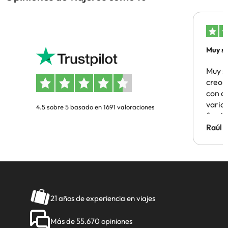
Muy sa
Muy s
creo 
con c
vario
4.5 sobre 5 basado en 1691 valoraciones
famil
Hotel 
Raúl 
vuestr
21 años de experiencia en viajes
Más de 55.670 opiniones