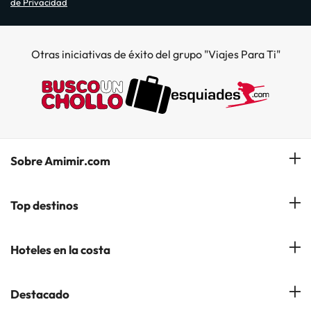
de Privacidad
Otras iniciativas de éxito del grupo "Viajes Para Ti"
Sobre Amimir.com
¿Quiénes somos?
Top destinos
Opiniones de nuestros clientes
Hoteles en Salou
Hoteles en la costa
Gestionar mi reserva
Hoteles en Lloret de Mar
Blog de Amimir.com
Hoteles en la Costa Azahar
Destacado
Hoteles en Andorra la Vella