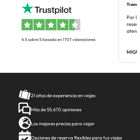
Tranqu
Por la
reserv
atenc
4.5 sobre 5 basado en 1707 valoraciones
MIGU
21 años de experiencia en viajes
Más de 55.670 opiniones
Los mejores precios para viajar
Opciones de reserva flexibles para tus viajes