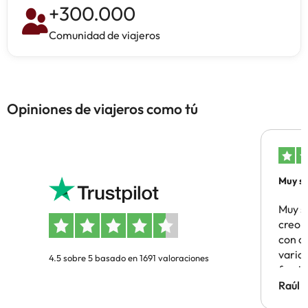
+
300.000
Comunidad de viajeros
Opiniones de viajeros como tú
Muy sa
Muy s
creo 
con c
vario
4.5 sobre 5 basado en 1691 valoraciones
famil
Hotel 
Raúl 
vuestr