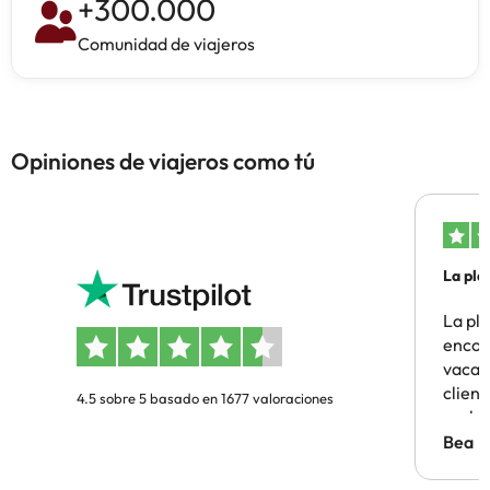
+
300.000
Comunidad de viajeros
Opiniones de viajeros como tú
La pla
La pl
encon
vacaci
clien
4.5 sobre 5 basado en 1677 valoraciones
probl
antes.
Bea