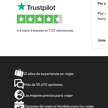
Por su
Por su
hora 
4.5 sobre 5 basado en 1723 valoraciones
Jose 
21 años de experiencia en viajes
Más de 55.670 opiniones
Los mejores precios para viajar
Opciones de reserva flexibles para tus viajes