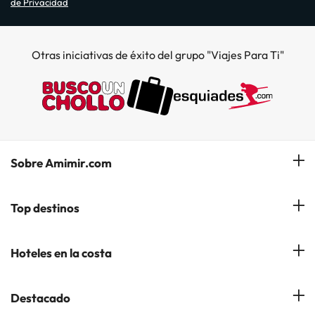
de Privacidad
Otras iniciativas de éxito del grupo "Viajes Para Ti"
Sobre Amimir.com
¿Quiénes somos?
Top destinos
Opiniones de nuestros clientes
Hoteles en Salou
Hoteles en la costa
Gestionar mi reserva
Hoteles en Lloret de Mar
Blog de Amimir.com
Hoteles en la Costa Azahar
Destacado
Hoteles en Andorra la Vella