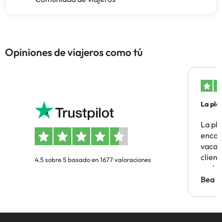
Opiniones de viajeros como tú
La pla
La pl
encon
vacaci
clien
4.5 sobre 5 basado en 1677 valoraciones
probl
antes.
Bea