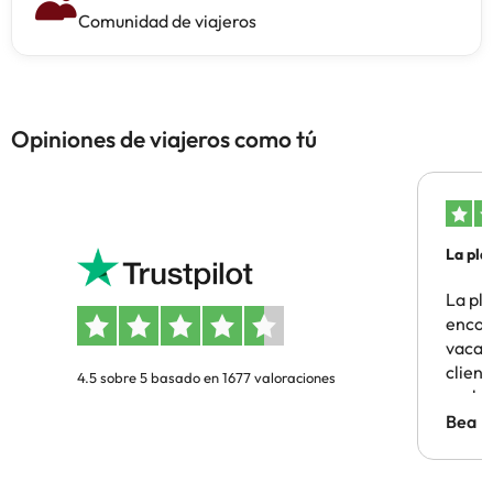
Comunidad de viajeros
Opiniones de viajeros como tú
La pla
La pl
encon
vacaci
clien
4.5 sobre 5 basado en 1677 valoraciones
probl
antes.
Bea