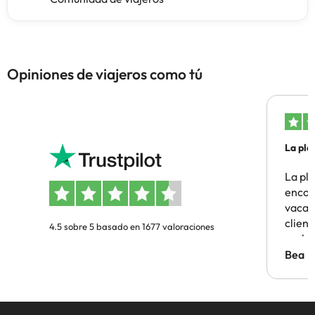
Opiniones de viajeros como tú
La pla
La pl
encon
vacaci
clien
4.5 sobre 5 basado en 1677 valoraciones
probl
antes.
Bea