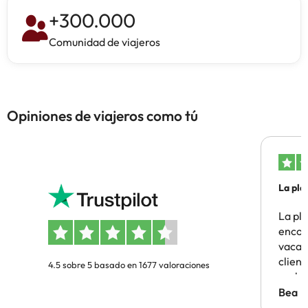
+
300.000
Comunidad de viajeros
Opiniones de viajeros como tú
La pla
La pl
encon
vacaci
clien
4.5 sobre 5 basado en 1677 valoraciones
probl
antes.
Bea