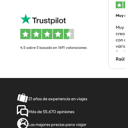
Muy sa
Muy s
creo 
con c
vario
4.5 sobre 5 basado en 1691 valoraciones
famil
Hotel 
Raúl 
vuestr
21 años de experiencia en viajes
Más de 55.670 opiniones
Los mejores precios para viajar