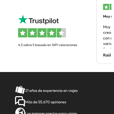
Muy sa
Muy s
creo 
con c
vario
4.5 sobre 5 basado en 1691 valoraciones
famil
Hotel 
Raúl 
vuestr
21 años de experiencia en viajes
Más de 55.670 opiniones
Los mejores precios para viajar