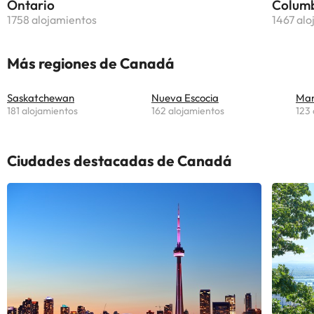
Ontario
Columb
1758 alojamientos
1467 alo
Más regiones de Canadá
Saskatchewan
Nueva Escocia
Man
181 alojamientos
162 alojamientos
123 
Ciudades destacadas de Canadá