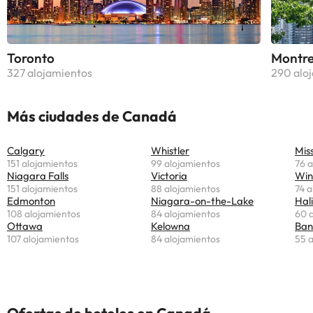
Toronto
Montre
327 alojamientos
290 alo
Más ciudades de Canadá
Calgary
Whistler
151 alojamientos
99 alojamientos
76 a
Niagara Falls
Victoria
Win
151 alojamientos
88 alojamientos
74 a
Edmonton
Niagara-on-the-Lake
Hal
108 alojamientos
84 alojamientos
60 
Ottawa
Kelowna
Ban
107 alojamientos
84 alojamientos
55 
Ofertas de hoteles en Canadá