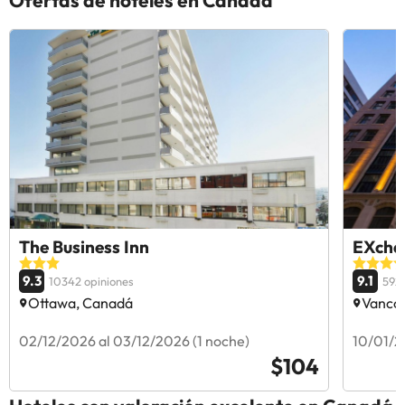
The Business Inn
EXcha
9.3
9.1
10342 opiniones
5923
Ottawa, Canadá
Vanco
02/12/2026 al 03/12/2026 (1 noche)
10/01/2
$104