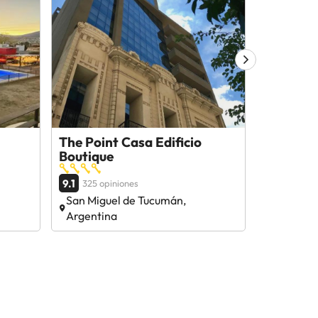
The Point Casa Edificio
Tucuman
Boutique
Suites&B
9.1
9.1
325 opiniones
280 op
San Miguel de Tucumán,
San Migu
Argentina
Argentin