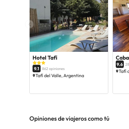
Hotel Tafí
Caba
9.6
28
9.1
862 opiniones
Tafí 
Tafí del Valle, Argentina
Opiniones de viajeros como tú