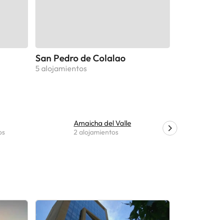
San Pedro de Colalao
5 alojamientos
Amaicha del Valle
Calimont
os
2 alojamientos
1 alojamie