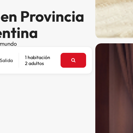
en Provincia
entina
l mundo
1 habitación
Salida
2 adultos