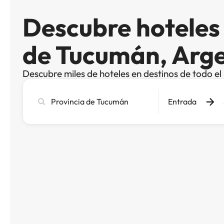
Descubre hoteles 
de Tucumán, Arg
Descubre miles de hoteles en destinos de todo e
Busca
Entrada
ciudad,
hotel
o
destino