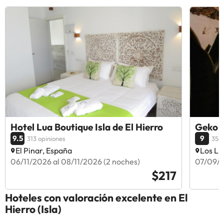
Hotel Lua Boutique Isla de El Hierro
Geko 
9.5
9
313 opiniones
358 
El Pinar, España
Los Ll
06/11/2026 al 08/11/2026 (2 noches)
07/09/2
$217
Hoteles con valoración excelente en El
Hierro (Isla)