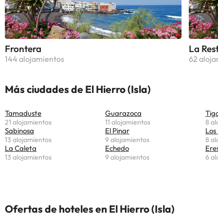
Frontera
La Res
144 alojamientos
62 aloj
Más ciudades de El Hierro (Isla)
Tamaduste
Guarazoca
Tig
21 alojamientos
11 alojamientos
8 al
Sabinosa
El Pinar
Los 
13 alojamientos
9 alojamientos
8 al
La Caleta
Echedo
Ere
13 alojamientos
9 alojamientos
6 al
Ofertas de hoteles en El Hierro (Isla)