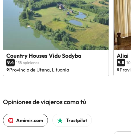
Country Houses Vidu Sodyba
Aliai
9.4
9.8
158 opiniones
108 
Provincia de Utena, Lituania
Provin
Opiniones de viajeros como tú
Amimir.com
Trustpilot