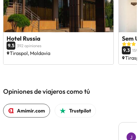
Hotel Russia
Sem U
9.5
392 opiniones
9.3
159 
Tiraspol, Moldavia
Tirasp
Opiniones de viajeros como tú
Amimir.com
Trustpilot
J
J