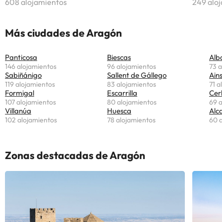
608 alojamientos
249 alo
Más ciudades de Aragón
Panticosa
Biescas
Alb
146 alojamientos
96 alojamientos
73 a
Sabiñánigo
Sallent de Gállego
Ain
119 alojamientos
83 alojamientos
71 a
Formigal
Escarrilla
Cer
107 alojamientos
80 alojamientos
69 
Villanúa
Huesca
Alc
102 alojamientos
78 alojamientos
60 
Zonas destacadas de Aragón