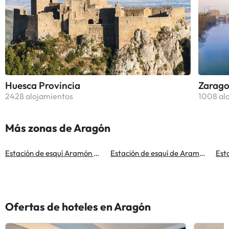
Huesca Provincia
Zarago
2428 alojamientos
1008 al
Más zonas de Aragón
Estación de esquí Aramón Formigal-Panticosa
Estación de esquí de Aramón Cerler
Ofertas de hoteles en Aragón