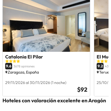
Catalonia El Pilar
El Mu
9.6
9.2
3678 opiniones
432
Zaragoza, España
Teruel
29/11/2026 al 30/11/2026 (1 noche)
25/10/2
$92
Hoteles con valoración excelente en Aragón