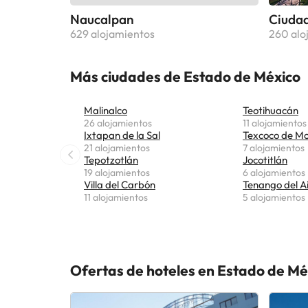
Naucalpan
Ciudad
629 alojamientos
260 alo
Más ciudades de Estado de México
Malinalco
Teotihuacán
26 alojamientos
11 alojamientos
Ixtapan de la Sal
Texcoco de M
21 alojamientos
7 alojamientos
Tepotzotlán
Jocotitlán
19 alojamientos
6 alojamientos
Villa del Carbón
Tenango del A
11 alojamientos
5 alojamientos
Ofertas de hoteles en Estado de Mé