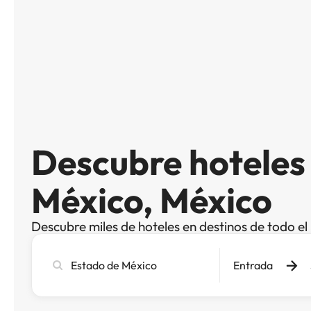
Descubre hoteles
México, México
Descubre miles de hoteles en destinos de todo e
Busca
Entrada
ciudad,
hotel
o