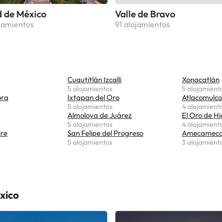
 de México
Valle de Bravo
jamientos
91 alojamientos
Cuautitlán Izcalli
Xonacatlán
5 alojamientos
5 alojamient
ora
Ixtapan del Oro
Atlacomulco
5 alojamientos
4 alojamient
Almoloya de Juárez
El Oro de H
5 alojamientos
4 alojamient
ire
San Felipe del Progreso
Amecamec
5 alojamientos
3 alojamient
xico