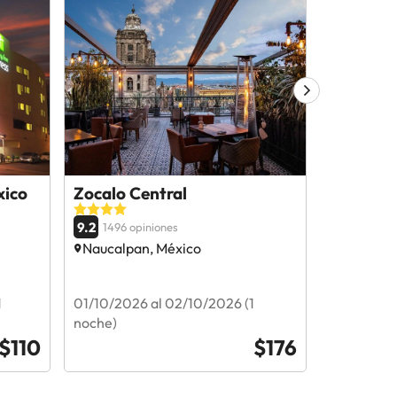
xico
Zocalo Central
Historic
9.2
9.2
1496 opiniones
1387 op
Naucalpan, México
Naucalpa
1
01/10/2026 al 02/10/2026 (1
22/08/202
noche)
noche)
$110
$176