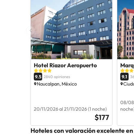
Hotel Riazor Aeropuerto
Marq
9.5
9.1
2840 opiniones
36
Naucalpan, México
Ciud
08/08
20/11/2026 al 21/11/2026 (1 noche)
noche
$177
Hoteles con valoración excelente e