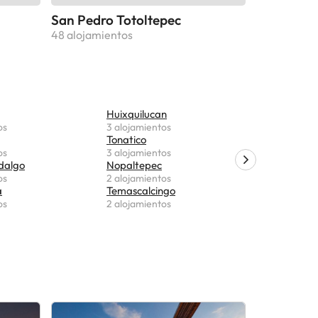
San Pedro Totoltepec
48 alojamientos
Huixquilucan
Aculco
os
3 alojamientos
2 alojamie
Tonatico
Ixtapaluc
os
3 alojamientos
2 alojamie
idalgo
Nopaltepec
Buena Vis
os
2 alojamientos
2 alojamie
a
Temascalcingo
Temascalt
os
2 alojamientos
2 alojamie