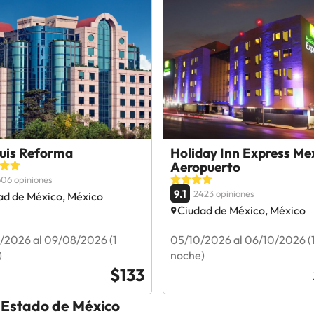
uis Reforma
Holiday Inn Express Me
Aeropuerto
06 opiniones
9.1
2423 opiniones
ad de México, México
Ciudad de México, México
/2026 al 09/08/2026 (1
05/10/2026 al 06/10/2026 (
)
noche)
$133
n Estado de México