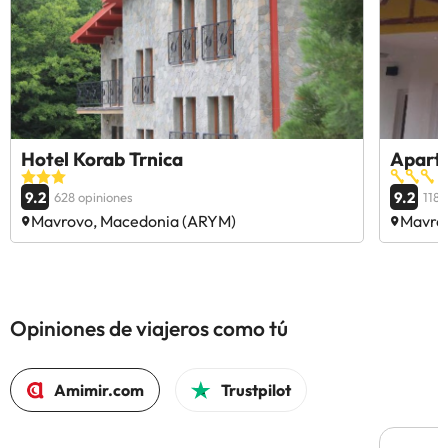
Hotel Korab Trnica
Apart
9.2
9.2
628 opiniones
118 
Mavrovo, Macedonia (ARYM)
Mavro
Opiniones de viajeros como tú
Amimir.com
Trustpilot