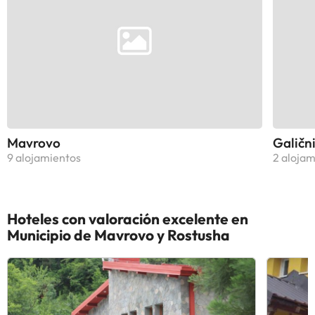
Mavrovo
Galičn
9 alojamientos
2 alojam
Hoteles con valoración excelente en
Municipio de Mavrovo y Rostusha