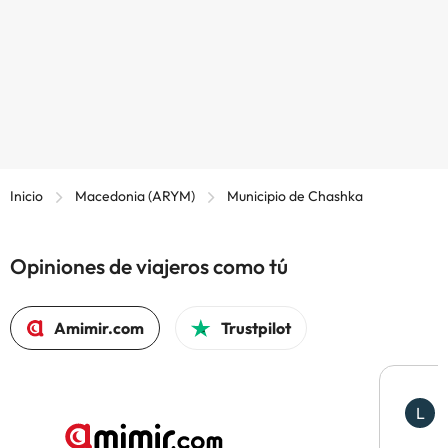
Inicio
Macedonia (ARYM)
Municipio de Chashka
Opiniones de viajeros como tú
Amimir.com
Trustpilot
L
L
H