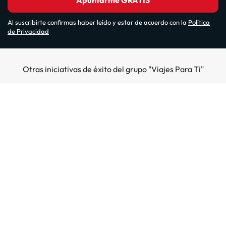
Apuntarme GRATIS
Al suscribirte confirmas haber leído y estar de acuerdo con la
Política
de Privacidad
Otras iniciativas de éxito del grupo "Viajes Para Ti"
Sobre Amimir.com
¿Quiénes somos?
Top destinos
Opiniones de nuestros clientes
Hoteles en Salou
Hoteles en la costa
Gestionar mi reserva